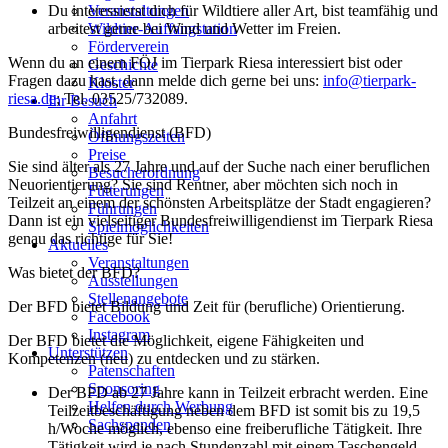
Du interessierst dich für Wildtiere aller Art, bist teamfähig und
Veranstaltungen
arbeitest gerne bei Wind und Wetter im Freien.
Wildtier-Auffangstation
Förderverein
Wenn du an einem FÖJ im Tierpark Riesa interessiert bist oder
Geschichte
Fragen dazu hast, dann melde dich gerne bei uns:
info@tierpark-
Kloster
riesa.de
; Tel. 03525/732089.
Ihr Besuch
Anfahrt
Bundesfreiwilligendienst (BFD)
Öffnungszeiten
Preise
Sie sind älter als 27 Jahre und auf der Suche nach einer beruflichen
Besucherordnung
Neuorientierung? Sie sind Rentner, aber möchten sich noch in
Fütterungen
Teilzeit an einem der schönsten Arbeitsplätze der Stadt engagieren?
Führungen
Dann ist ein vielseitiger Bundesfreiwilligendienst im Tierpark Riesa
Spielmöglichkeiten
genau das richtige für Sie!
Aktuelles
Veranstaltungen
Was bietet der BFD?
Ausstellungen
Stellenangebote
Der BFD bietet Bildung und Zeit für (berufliche) Orientierung.
Facebook
Instagram
Der BFD bietet die Möglichkeit, eigene Fähigkeiten und
Unterstützen
Kompetenzen (neu) zu entdecken und zu stärken.
Patenschaften
Sponsoring
Der BFD ab 27 Jahre kann in Teilzeit erbracht werden. Eine
Helfen durch Werbung
Teilzeitbeschäftigung neben dem BFD ist somit bis zu 19,5
Sachspenden
h/Woche möglich, ebenso eine freiberufliche Tätigkeit. Ihre
Tätigkeit wird je nach Stundenzahl mit einem Taschengeld