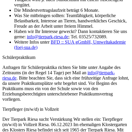
vergütet.
Die Mindestvertragslaufzeit beträgt 6 Monate.
Was Sie mitbringen sollten: Teamfähigkeit, körperliche
Belastbarkeit, Interesse an Tieren, handwerkliches Geschick,
Freude an der Arbeit unter freiem Himmel.
Haben wir Ihr Interesse geweckt? Dann kontaktieren Sie uns
gerne:
info@tierpark-riesa.de
; Tel. 03525/732089.
Weitere Infos unter
BFD :: SUA gGmbH, Umweltakademie
(foej-sua.de)
Schülerpraktikum
Anfragen für Schülerpraktika richten Sie bitte unter Angabe des
Zeitraums (in der Regel 14 Tage) per Mail an
info@tierpark-
riesa.de
. Bitte beachten Sie, dass sich eine frühzeitige Anfrage lohnt,
da unsere Praktikumsplätze sehr begehrt sind. Vor Beginn des
Praktikums muss ein von der Schule sowie von den
Erziehungsberechtigten unterschriebener Praktikumsvertrag
vorliegen.
Tierpfleger (m/w/d) in Vollzeit
Der Tierpark Riesa sucht Verstärkung Wir stellen ein: Tierpfleger
(m/w/d) in Vollzeit Riesa. 06.12.2023 Im ehemaligen Klostergarten
des Klosters Riesa befindet sich seit 1965 der Tierpark Riesa. Mit