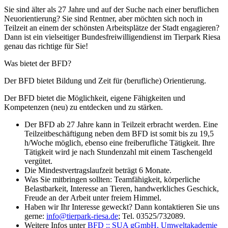
Sie sind älter als 27 Jahre und auf der Suche nach einer beruflichen
Neuorientierung? Sie sind Rentner, aber möchten sich noch in
Teilzeit an einem der schönsten Arbeitsplätze der Stadt engagieren?
Dann ist ein vielseitiger Bundesfreiwilligendienst im Tierpark Riesa
genau das richtige für Sie!
Was bietet der BFD?
Der BFD bietet Bildung und Zeit für (berufliche) Orientierung.
Der BFD bietet die Möglichkeit, eigene Fähigkeiten und
Kompetenzen (neu) zu entdecken und zu stärken.
Der BFD ab 27 Jahre kann in Teilzeit erbracht werden. Eine
Teilzeitbeschäftigung neben dem BFD ist somit bis zu 19,5
h/Woche möglich, ebenso eine freiberufliche Tätigkeit. Ihre
Tätigkeit wird je nach Stundenzahl mit einem Taschengeld
vergütet.
Die Mindestvertragslaufzeit beträgt 6 Monate.
Was Sie mitbringen sollten: Teamfähigkeit, körperliche
Belastbarkeit, Interesse an Tieren, handwerkliches Geschick,
Freude an der Arbeit unter freiem Himmel.
Haben wir Ihr Interesse geweckt? Dann kontaktieren Sie uns
gerne:
info@tierpark-riesa.de
; Tel. 03525/732089.
Weitere Infos unter
BFD :: SUA gGmbH, Umweltakademie