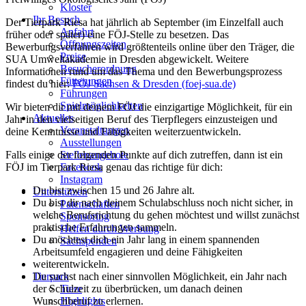
Kloster
Ihr Besuch
Der Tierpark Riesa hat jährlich ab September (im Einzelfall auch
Anfahrt
früher oder später) eine FÖJ-Stelle zu besetzen. Das
Öffnungszeiten
Bewerbungsverfahren wird größtenteils online über den Träger, die
Preise
SUA Umweltakademie in Dresden abgewickelt. Weitere
Besucherordnung
Informationen rund um das Thema und den Bewerbungsprozess
Fütterungen
findest du hier:
FÖJ Sachsen & Dresden (foej-sua.de)
Führungen
Spielmöglichkeiten
Wir bieten dir mit deinem FÖJ die einzigartige Möglichkeit, für ein
Aktuelles
Jahr in den vielseitigen Beruf des Tierpflegers einzusteigen und
Veranstaltungen
deine Kenntnisse und Fähigkeiten weiterzuentwickeln.
Ausstellungen
Falls einige der folgenden Punkte auf dich zutreffen, dann ist ein
Stellenangebote
FÖJ im Tierpark Riesa genau das richtige für dich:
Facebook
Instagram
Du bist zwischen 15 und 26 Jahre alt.
Unterstützen
Du bist dir nach deinem Schulabschluss noch nicht sicher, in
Patenschaften
welche Berufsrichtung du gehen möchtest und willst zunächst
Sponsoring
praktische Erfahrungen sammeln.
Helfen durch Werbung
Du möchtest dich ein Jahr lang in einem spannenden
Sachspenden
Arbeitsumfeld engagieren und deine Fähigkeiten
weiterentwickeln.
Tierpark
Du suchst nach einer sinnvollen Möglichkeit, ein Jahr nach
der Schulzeit zu überbrücken, um danach deinen
Tiere
Wunschberuf zu erlernen.
Highlights