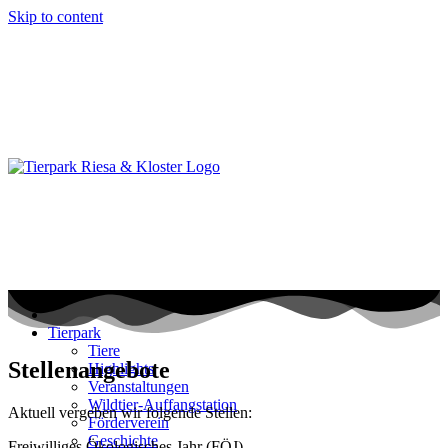
Skip to content
Tierpark
Tiere
Stellenangebote
Highlights
Veranstaltungen
Wildtier-Auffangstation
Aktuell vergeben wir folgende Stellen:
Förderverein
Geschichte
Freiwilliges Ökologisches Jahr (FÖJ)