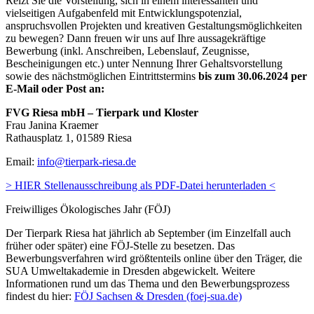
Reizt Sie die Vorstellung, sich in einem interessanten und
vielseitigen Aufgabenfeld mit Entwicklungspotenzial,
anspruchsvollen Projekten und kreativen Gestaltungsmöglichkeiten
zu bewegen?
Dann freuen wir uns auf Ihre aussagekräftige
Bewerbung (inkl. Anschreiben, Lebenslauf, Zeugnisse,
Bescheinigungen etc.) unter Nennung Ihrer Gehaltsvorstellung
sowie des nächstmöglichen Eintrittstermins
bis zum 30.06.2024 per
E-Mail oder Post an:
FVG Riesa mbH – Tierpark und Kloster
Frau Janina Kraemer
Rathausplatz 1, 01589 Riesa
Email:
info@tierpark-riesa.de
> HIER Stellenausschreibung als PDF-Datei herunterladen <
Freiwilliges Ökologisches Jahr (FÖJ)
Der Tierpark Riesa hat jährlich ab September (im Einzelfall auch
früher oder später) eine FÖJ-Stelle zu besetzen. Das
Bewerbungsverfahren wird größtenteils online über den Träger, die
SUA Umweltakademie in Dresden abgewickelt. Weitere
Informationen rund um das Thema und den Bewerbungsprozess
findest du hier:
FÖJ Sachsen & Dresden (foej-sua.de)