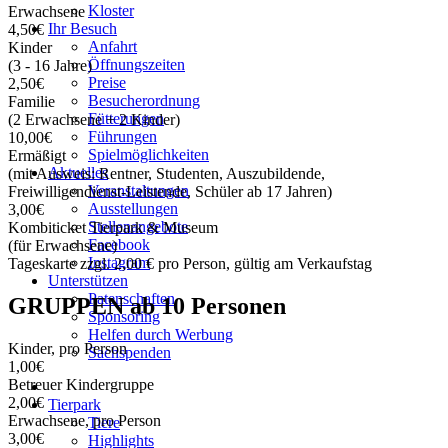
Kloster
Erwachsene
Ihr Besuch
4,50€
Anfahrt
Kinder
Öffnungszeiten
(3 - 16 Jahre)
Preise
2,50€
Besucherordnung
Familie
Fütterungen
(2 Erwachsene + 2 Kinder)
Führungen
10,00€
Spielmöglichkeiten
Ermäßigt
Aktuelles
(mit Ausweis: Rentner, Studenten, Auszubildende,
Veranstaltungen
Freiwilligendienst-Leistende, Schüler ab 17 Jahren)
Ausstellungen
3,00€
Stellenangebote
Kombiticket Tierpark & Museum
Facebook
(für Erwachsene)
Instagram
Tageskarte zzgl. 2,00 € pro Person, gültig am Verkaufstag
Unterstützen
Patenschaften
GRUPPEN ab 10 Personen
Sponsoring
Helfen durch Werbung
Kinder, pro Person
Sachspenden
1,00€
Betreuer Kindergruppe
2,00€
Tierpark
Erwachsene, pro Person
Tiere
3,00€
Highlights