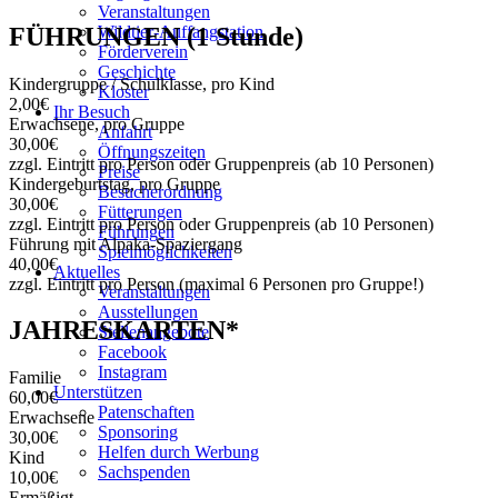
Veranstaltungen
FÜHRUNGEN (1 Stunde)
Wildtier-Auffangstation
Förderverein
Geschichte
Kindergruppe / Schulklasse, pro Kind
Kloster
2,00€
Ihr Besuch
Erwachsene, pro Gruppe
Anfahrt
30,00€
Öffnungszeiten
zzgl. Eintritt pro Person oder Gruppenpreis (ab 10 Personen)
Preise
Kindergeburtstag, pro Gruppe
Besucherordnung
30,00€
Fütterungen
zzgl. Eintritt pro Person oder Gruppenpreis (ab 10 Personen)
Führungen
Führung mit Alpaka-Spaziergang
Spielmöglichkeiten
40,00€
Aktuelles
zzgl. Eintritt pro Person (maximal 6 Personen pro Gruppe!)
Veranstaltungen
Ausstellungen
JAHRESKARTEN*
Stellenangebote
Facebook
Instagram
Familie
Unterstützen
60,00€
Patenschaften
Erwachsene
Sponsoring
30,00€
Helfen durch Werbung
Kind
Sachspenden
10,00€
Ermäßigt