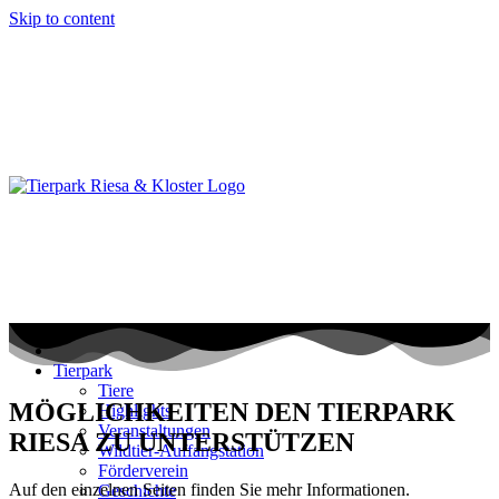
Skip to content
Tierpark
Tiere
MÖGLICHKEITEN DEN TIERPARK
Highlights
Veranstaltungen
RIESA ZU UNTERSTÜTZEN
Wildtier-Auffangstation
Förderverein
Auf den einzelnen Seiten finden Sie mehr Informationen.
Geschichte