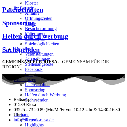
Kloster
Ihr Besuch
Patenschaften
Anfahrt
Öffnungszeiten
Sponsoring
Preise
Besucherordnung
Fütterungen
Helfen durch werbung
Führungen
Spielmöglichkeiten
Sachspenden
Aktuelles
Veranstaltungen
Ausstellungen
GEMEINSAM FÜR RIESA.
GEMEINSAM FÜR DIE
Stellenangebote
REGION.
Facebook
Instagram
Unterstützen
Patenschaften
Sponsoring
Helfen durch Werbung
Rathausplatz 1
Sachspenden
01589 Riesa
03525 - 73 20 89 (Mo/Mi/Fr von 10-12 Uhr & 14:30-16:30
Uhr)
Tierpark
info@tierpark-riesa.de
Tiere
Highlights