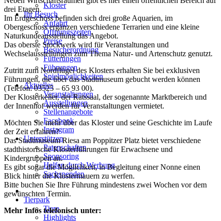
Neben Wirtschaftsräumen gibt es hier einen öffentlichen Bereich auf
Kloster
drei Etagen.
Ihr Besuch
Im Erdgeschoss befinden sich drei große Aquarien, im
Anfahrt
Obergeschoss ergänzen verschiedene Terrarien und eine kleine
Öffnungszeiten
Naturkundeausstellung das Angebot.
Preise
Das oberste Stockwerk wird für Veranstaltungen und
Besucherordnung
Wechselausstellungen zum Thema Natur- und Artenschutz genutzt.
Fütterungen
Führungen
Zutritt zum Nordflügel des Klosters erhalten Sie bei exklusiven
Spielmöglichkeiten
Führungen, die über das Stadtmuseum gebucht werden können
Aktuelles
(Telefon: 03525 – 65 93 00).
Veranstaltungen
Der Klosterkeller, der Ratssaal, der sogenannte Marktbereich und
Ausstellungen
der Innenhof werden für Veranstaltungen vermietet.
Stellenangebote
Facebook
Möchten Sie mehr über das Kloster und seine Geschichte im Laufe
Instagram
der Zeit erfahren?
Unterstützen
Das Stadtmuseum Riesa am Poppitzer Platz bietet verschiedene
Patenschaften
stadthistorische Klosterführungen für Erwachsene und
Sponsoring
Kindergruppen an.
Helfen durch Werbung
Es gibt sogar die Möglichkeit, in Begleitung einer Nonne einen
Sachspenden
Blick hinter die Klostermauern zu werfen.
Bitte buchen Sie Ihre Führung mindestens zwei Wochen vor dem
gewünschten Termin.
Tierpark
Tiere
Mehr Infos telefonisch unter:
Highlights