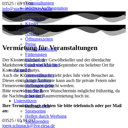
Veranstaltungen
03525 / 65 93 00
Wildtier-Auffangstation
info@stadtmuseum-riesa.de
Förderverein
Geschichte
Kloster
Ihr Besuch
Anfahrt
Öffnungszeiten
Preise
Vermietung für Veranstaltungen
Besucherordnung
Fütterungen
Führungen
Der Klosterinnenhof, der Gewölbekeller und der überdachte
Spielmöglichkeiten
Marktbereich sind von Mai bis September ein beliebter Ort für
Aktuelles
Konzerte und Partys.
Veranstaltungen
Auch die Klosterweihnacht zieht jedes Jahr viele Besucher an.
Ausstellungen
Dieses einzigartige Ambiente kann auch für private Feiern oder
Stellenangebote
Firmenveranstaltungen gebucht werden.
Facebook
Bitte reservieren Sie Ihren Wunschtermin möglichst frühzeitig, da
Instagram
die Nachfrage bei der Raumvermietung hoch ist.
Unterstützen
Ihre Terminanfrage richten Sie bitte telefonisch oder per Mail
Patenschaften
an:
Sponsoring
Helfen durch Werbung
03525 / 65 93 017
Sachspenden
joerg.schunack@fvg-riesa.de