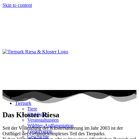
Skip to content
Tierpark
Tiere
Das Kloster Riesa
Highlights
Veranstaltungen
Wildtier-Auffangstation
Seit der Vollendung der Klostersanierung im Jahr 2003 ist der
Förderverein
Ostflügel des Gebäudekomplexes Teil des Tierparks.
Geschichte