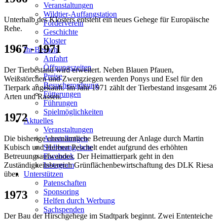
Veranstaltungen
Wildtier-Auffangstation
Unterhalb des Klosters entsteht ein neues Gehege für Europäische
Förderverein
Rehe.
Geschichte
Kloster
1967 - 1971
Ihr Besuch
Anfahrt
Öffnungszeiten
Der Tierbestand wird erweitert. Neben Blauen Pfauen,
Preise
Weißstörchen und Zwergziegen werden Ponys und Esel für den
Besucherordnung
Tierpark angekauft. Im Jahr 1971 zählt der Tierbestand insgesamt 26
Fütterungen
Arten und Rassen.
Führungen
Spielmöglichkeiten
1972
Aktuelles
Veranstaltungen
Ausstellungen
Die bisherige ehrenamtliche Betreuung der Anlage durch Martin
Stellenangebote
Kubisch und Herbert Peschelt endet aufgrund des erhöhten
Facebook
Betreuungsaufwandes. Der Heimattierpark geht in den
Instagram
Zuständigkeitsbereich Grünflächenbewirtschaftung des DLK Riesa
Unterstützen
über.
Patenschaften
Sponsoring
1973
Helfen durch Werbung
Sachspenden
Der Bau der Hirschgehege im Stadtpark beginnt. Zwei Ententeiche