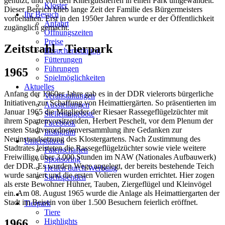
genutzt, und von den Rittergutsherren in einen Park umgewandelt.
Kloster
Dieser Bereich blieb lange Zeit der Familie des Bürgermeisters
Ihr Besuch
vorbehalten. Erst in den 1950er Jahren wurde er der Öffentlichkeit
Anfahrt
zugänglich gemacht.
Öffnungszeiten
Preise
Zeitstrahl - Tierpark
Besucherordnung
Fütterungen
Führungen
1965
Spielmöglichkeiten
Aktuelles
Anfang der 1960er Jahre gab es in der DDR vielerorts bürgerliche
Veranstaltungen
Initiativen zur Schaffung von Heimattiergärten. So präsentierten im
Ausstellungen
Januar 1965 die Mitglieder der Riesaer Rassegeflügelzüchter mit
Stellenangebote
ihrem Spartenvorsitzenden, Herbert Peschelt, vor dem Plenum der
Facebook
ersten Stadtverordnetenversammlung ihre Gedanken zur
Instagram
Neuinstandsetzung des Klostergartens. Nach Zustimmung des
Unterstützen
Stadtrates leisteten die Rassegeflügelzüchter sowie viele weitere
Patenschaften
Freiwillige über 3.000 Stunden im NAW (Nationales Aufbauwerk)
Sponsoring
der DDR. Es wurden Wege angelegt, der bereits bestehende Teich
Helfen durch Werbung
wurde saniert und die ersten Volieren wurden errichtet. Hier zogen
Sachspenden
als erste Bewohner Hühner, Tauben, Ziergeflügel und Kleinvögel
ein. Am 08. August 1965 wurde die Anlage als Heimattiergarten der
Stadt im Beisein von über 1.500 Besuchern feierlich eröffnet.
Tierpark
Tiere
1966
Highlights