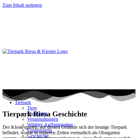
Zum Inhalt springen
Tierpark
Tiere
Tierpark Riesa Geschichte
Highlights
Veranstaltungen
Wildtier-Auffangstation
Der Klostergarten, auf dessen Gelände sich der heutige Tierpark
Förderverein
befindet, wurde in früheren Zeiten vermutlich als Obstgarten
Geschichte