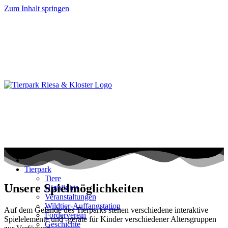
Zum Inhalt springen
Tierpark
Tiere
Unsere Spielmöglichkeiten
Highlights
Veranstaltungen
Wildtier-Auffangstation
Auf dem Gelände des Tierparks stehen verschiedene interaktive
Förderverein
Spielelemente und -geräte für Kinder verschiedener Altersgruppen
Geschichte