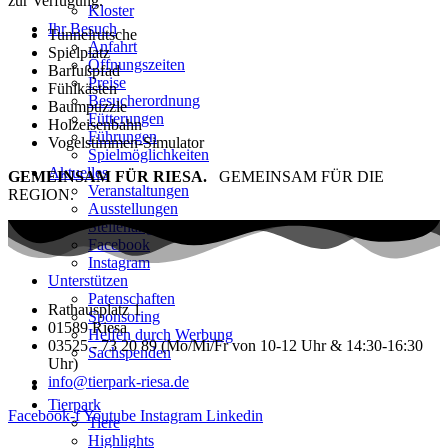
zur Verfügung.
Kloster
Ihr Besuch
Tunnelrutsche
Anfahrt
Spielplatz
Öffnungszeiten
Barfußpfad
Preise
Fühlkästen
Besucherordnung
Baumpuzzle
Fütterungen
Holzeisenbahn
Führungen
Vogelstimmen-Simulator
Spielmöglichkeiten
Aktuelles
GEMEINSAM FÜR RIESA.
GEMEINSAM FÜR DIE
Veranstaltungen
REGION.
Ausstellungen
Stellenangebote
Facebook
Instagram
Unterstützen
Patenschaften
Rathausplatz 1
Sponsoring
01589 Riesa
Helfen durch Werbung
03525 - 73 20 89 (Mo/Mi/Fr von 10-12 Uhr & 14:30-16:30
Sachspenden
Uhr)
info@tierpark-riesa.de
Tierpark
Facebook-f
Youtube
Instagram
Linkedin
Tiere
Highlights