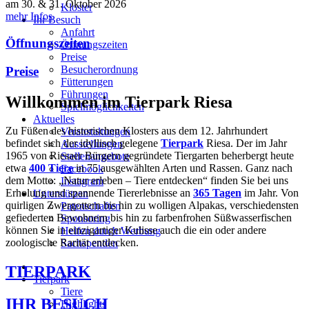
am 30. & 31. Oktober 2026
Kloster
mehr Infos
Ihr Besuch
Anfahrt
Öffnungszeiten
Öffnungszeiten
Preise
Besucherordnung
Preise
Fütterungen
Führungen
Willkommen im Tierpark Riesa
Spielmöglichkeiten
Aktuelles
Zu Füßen des historischen Klosters aus dem 12. Jahrhundert
Veranstaltungen
befindet sich der idyllisch gelegene
Tierpark
Riesa. Der im Jahr
Ausstellungen
1965 von Riesaer Bürgern gegründete Tiergarten beherbergt heute
Stellenangebote
etwa
400 Tiere
in 75 ausgewählten Arten und Rassen. Ganz nach
Facebook
dem Motto: „Natur erleben – Tiere entdecken“ finden Sie bei uns
Instagram
Erholung und spannende Tiererlebnisse an
365 Tagen
im Jahr. Von
Unterstützen
quirligen Zwergottern bis hin zu wolligen Alpakas, verschiedensten
Patenschaften
gefiederten Bewohnern bis hin zu farbenfrohen Süßwasserfischen
Sponsoring
können Sie in einzigartiger Kulisse auch die ein oder andere
Helfen durch Werbung
zoologische Rarität entdecken.
Sachspenden
TIERPARK
Tierpark
Tiere
IHR BESUCH
Highlights