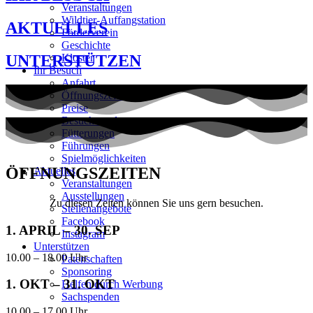
Veranstaltungen
Wildtier-Auffangstation
AKTUELLES
Förderverein
Geschichte
Kloster
UNTERSTÜTZEN
Ihr Besuch
Anfahrt
Öffnungszeiten
Preise
Besucherordnung
Fütterungen
Führungen
Spielmöglichkeiten
ÖFFNUNGSZEITEN
Aktuelles
Veranstaltungen
Ausstellungen
Zu diesen Zeiten können Sie uns gern besuchen.
Stellenangebote
Facebook
1. APRIL – 30. SEP
Instagram
Unterstützen
10.00 – 18.00 Uhr
Patenschaften
Sponsoring
1. OKT – 31. OKT
Helfen durch Werbung
Sachspenden
10.00 – 17.00 Uhr