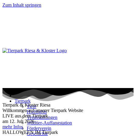
Zum Inhalt springen
Tierpark
Tierpark & Kloster Riesa
Tiere
Willkommen auf unserer Tierpark Website
Highlights
LIVE aus dem Tierpark
Veranstaltungen
am 12. Juli 2026
Wildtier-Auffangstation
mehr Infos
Förderverein
HALLOWEEN IM Tierpark
Geschichte